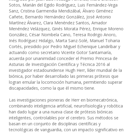
Sotos, Marián del Egido Rodríguez, Luis Fernández-Vega
Sanz, Cristina Garmendia Mendizábal, Álvaro Giménez
Cañete, Bernardo Hernández González, José Antonio
Martínez Álvarez, Clara Menéndez Santos, Amador
Menéndez Velázquez, Ginés Morata Pérez, Enrique Moreno
González, César Nombela Cano, Teresa Rodrigo Anoro,
Inés Rodríguez Hidalgo, Marta Sanz-Solé, Manuel Toharia
Cortés, presidido por Pedro Miguel Echenique Landiríbar y
actuando como secretario Vicente Gotor Santamaría,
acuerda por unanimidad conceder el Premio Princesa de
Asturias de Investigación Científica y Técnica 2016 al
investigador estadounidense Hugh Herr, líder mundial de la
biónica, por haber desarrollado las primeras prótesis que
logran emular la locomoción humana, permitiendo superar
discapacidades, como la que él mismo tiene.
Las investigaciones pioneras de Herr en biomecatrónica,
combinando inteligencia artificial, neurofisiología y robótica
han dado lugar a una nueva clase de prótesis biónicas
inteligentes, controlables por el cerebro. Sus métodos se
basan en un conjunto de disciplinas científicas y
tecnológicas de vanguardia, con un impacto significativo en